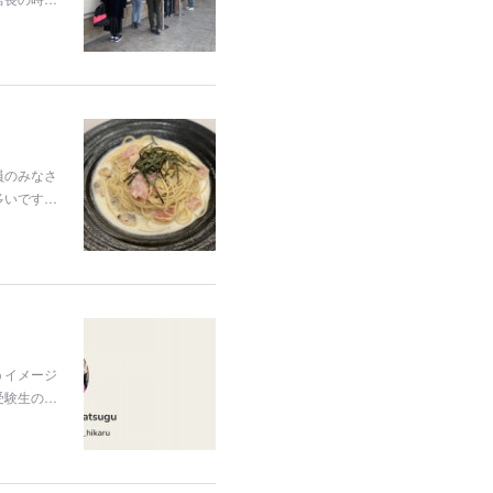
員のみなさ
多いです…
うイメージ
受験生の…