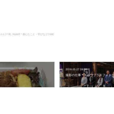
t.c.
(
119
)
myself＊感じたこと・学びなど
(
199
)
2018.05.27 09:00
撮影の仕事＊スロウプラスフォト