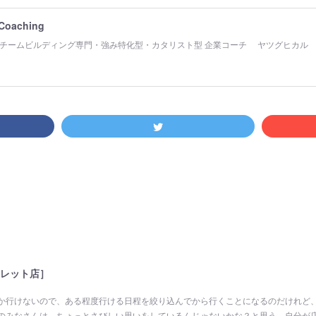
 Coaching
チームビルディング専門・強み特化型・カタリスト型 企業コーチ ヤツグヒカル
レット店］
か行けないので、ある程度行ける日程を絞り込んでから行くことになるのだけれど
のみなさんは、ちょっとさびしい思いをしているんじゃないかな？と思う。自分が