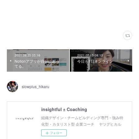
2021.08.23 05:16
2021.07.15 08:13
Notionアプリが自分にあっ
今日も1日オンライン
てる。
slowplus_hikaru
insightful ± Coaching
組織デザイン・チームビルディング専門・強み特
化型・カタリスト型 企業コーチ ヤツグヒカル
フォロー