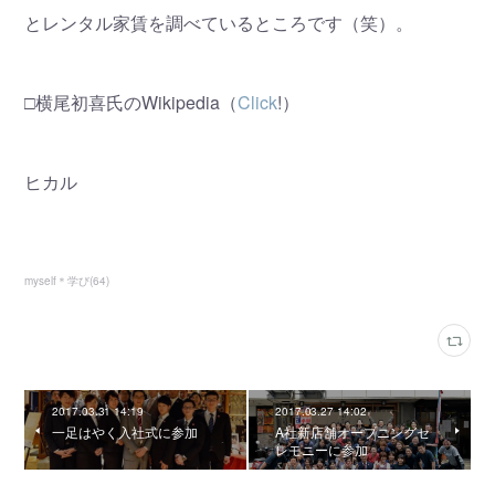
とレンタル家賃を調べているところです（笑）。
□横尾初喜氏のWikipedia（
Click
!）
ヒカル
myself＊学び
(
64
)
2017.03.31 14:19
2017.03.27 14:02
一足はやく入社式に参加
A社新店舗オープニングセ
レモニーに参加