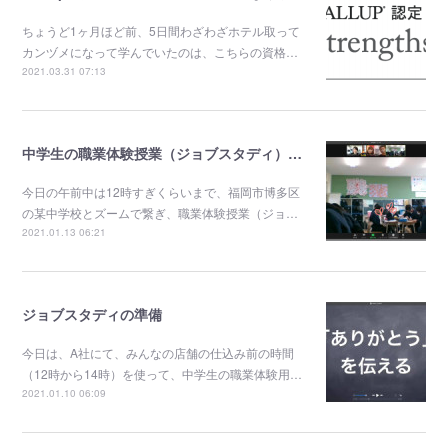
ちょうど1ヶ月ほど前、5日間わざわざホテル取って
カンヅメになって学んでいたのは、こちらの資格…
2021.03.31 07:13
中学生の職業体験授業（ジョブスタディ）当日風景
今日の午前中は12時すぎくらいまで、福岡市博多区
の某中学校とズームで繋ぎ、職業体験授業（ジョ…
2021.01.13 06:21
ジョブスタディの準備
今日は、A社にて、みんなの店舗の仕込み前の時間
（12時から14時）を使って、中学生の職業体験用…
2021.01.10 06:09