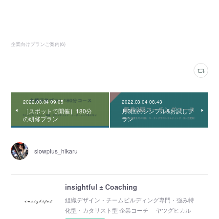
企業向けプランご案内
(
6
)
2022.03.04 09:05
2022.03.04 08:43
［スポットで開催］180分
月3回のシンプル&お試しプ
の研修プラン
ラン
slowplus_hikaru
insightful ± Coaching
組織デザイン・チームビルディング専門・強み特
化型・カタリスト型 企業コーチ ヤツグヒカル