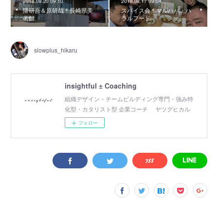
2018.08.20 09:10
2018.08.17 09:04
隈研吾＆原研哉＊長崎県美
スパイス会＊マルハバ・ハ
術館
ラルフード
slowplus_hikaru
insightful ± Coaching
組織デザイン・チームビルディング専門・強み特
化型・カタリスト型 企業コーチ ヤツグヒカル
フォロー