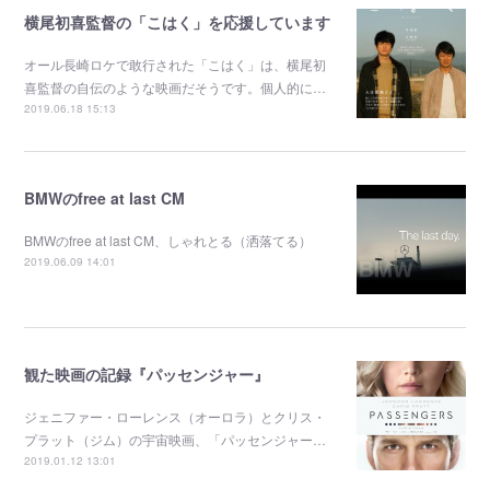
横尾初喜監督の「こはく」を応援しています
オール長崎ロケで敢行された「こはく」は、横尾初
喜監督の自伝のような映画だそうです。個人的に…
2019.06.18 15:13
BMWのfree at last CM
BMWのfree at last CM、しゃれとる（洒落てる）
2019.06.09 14:01
観た映画の記録『パッセンジャー』
ジェニファー・ローレンス（オーロラ）とクリス・
プラット（ジム）の宇宙映画、「パッセンジャー…
2019.01.12 13:01