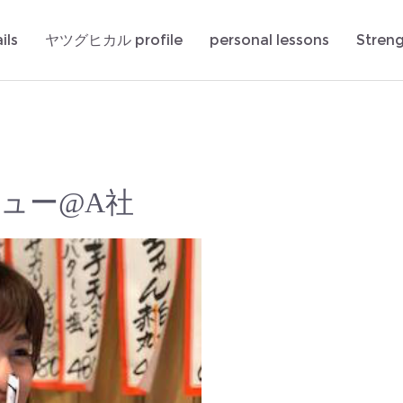
ils
ヤツグヒカル profile
personal lessons
Stren
ュー@A社