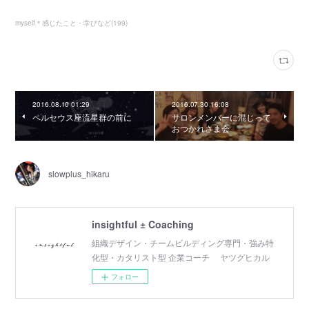
myself＊感じたこと・学びなど
(
199
)
2016.08.10 01:29
2016.07.30 16:08
ペルセウス座流星群の前に
サロンメンバーに混じって
おつかれさま会
slowplus_hikaru
insightful ± Coaching
組織デザイン・チームビルディング専門・強み特
化型・カタリスト型 企業コーチ ヤツグヒカル
フォロー