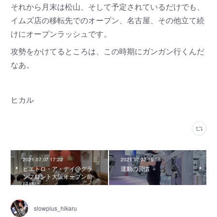
それから月末は松山、そして予定されているだけでも、
イムズ店の移転先でのオープン、名古屋、その他立て続
けにオープンラッシュです。
攻勢をかけてるところは、この時期にガンガン行くんだ
なあ。
ヒカル
2021.07.07 17:22
2021.07.02 16:56
ピエトロ・ア・デイ@グラ
運動の習慣
ンフロント大阪オープン前
研修に
slowplus_hikaru