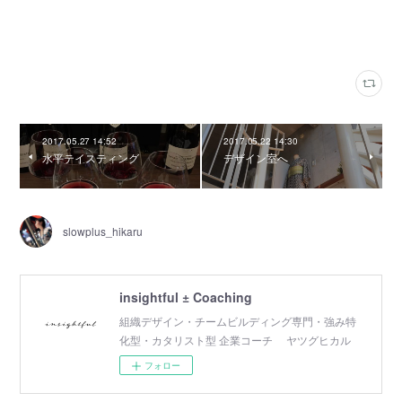
2017.05.27 14:52
2017.05.22 14:30
水平テイスティング
デザイン室へ
slowplus_hikaru
insightful ± Coaching
組織デザイン・チームビルディング専門・強み特
化型・カタリスト型 企業コーチ ヤツグヒカル
フォロー