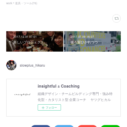
work＊道具・ツール
(
76
)
2017.12.01 07:01
2017.07.09 16:07
新しいプロジェクト
後ろ髪ひかれつつ
slowplus_hikaru
insightful ± Coaching
組織デザイン・チームビルディング専門・強み特
化型・カタリスト型 企業コーチ ヤツグヒカル
フォロー