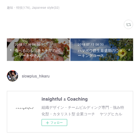
趣味・特技
(
176
)
Japanese style
(
32
)
2018.07.16 06:33
2018.07.13 06:30
食べるのも仕事＊千早のパ
ハマボウ群生最盛期のウォ
ンケーキやさん
ーキングコース
slowplus_hikaru
insightful ± Coaching
組織デザイン・チームビルディング専門・強み特
化型・カタリスト型 企業コーチ ヤツグヒカル
フォロー