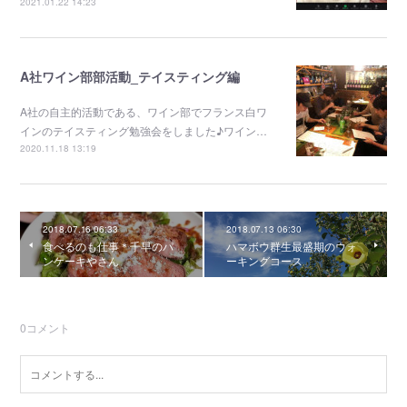
2021.01.22 14:23
A社ワイン部部活動_テイスティング編
A社の自主的活動である、ワイン部でフランス白ワ
インのテイスティング勉強会をしました♪ワイン…
2020.11.18 13:19
2018.07.16 06:33
2018.07.13 06:30
食べるのも仕事＊千早のパ
ハマボウ群生最盛期のウォ
ンケーキやさん
ーキングコース
0
コメント