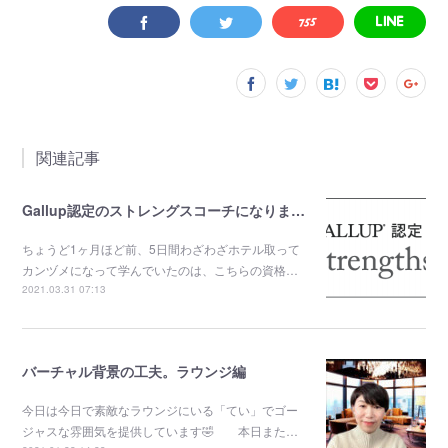
関連記事
Gallup認定のストレングスコーチになりました。
ちょうど1ヶ月ほど前、5日間わざわざホテル取って
カンヅメになって学んでいたのは、こちらの資格…
2021.03.31 07:13
バーチャル背景の工夫。ラウンジ編
今日は今日で素敵なラウンジにいる「てい」でゴー
ジャスな雰囲気を提供しています🤣 本日また…