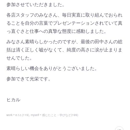
参加させていただきました。
各店スタッフのみなさん、毎日実直に取り組んでおられ
ることを自分の言葉でプレゼンテーションされていて真
っ直ぐさと仕事への真摯な態度に感動しました。
みなさん素晴らしかったのですが、最後の田中さんの総
括は清く正しく嘘がなくて、純度の高さに涙が止まりま
せんでした。
素晴らしい機会をありがとうございました。
参加できて光栄です。
ヒカル
work＊e.t.c.
(
119
)
myself＊感じたこと・学びなど
(
199
)