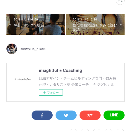
2018.11.18 08:59
2018.11.16 12:36
A社 サンクス総会
観た映画の記録_きみに読む
物語
slowplus_hikaru
insightful ± Coaching
組織デザイン・チームビルディング専門・強み特
化型・カタリスト型 企業コーチ ヤツグヒカル
フォロー