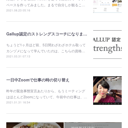
ペースを作ってみました。まるで自分しか観るこ…
2021.08.23 05:16
Gallup認定のストレングスコーチになりました。
ちょうど1ヶ月ほど前、5日間わざわざホテル取って
カンヅメになって学んでいたのは、こちらの資格…
2021.03.31 07:13
一日中Zoomで仕事の時の切り替え
昨年の緊急事態宣言あたりから、もうミーティング
はほとんどZoomになっていて、午前中の仕事は、…
2021.01.31 16:54
2019.01.14 16:08
2019.01.12 13:01