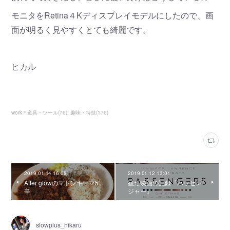
モニタをRetina４Kディスプレイモデルにしたので、画
面が明るく見やすくとても綺麗です。
ヒカル
work＊道具・ツール
(
76
)
趣味・特技
(
176
)
2019.01.14 16:08
2019.01.12 13:01
After glowのマトンキーマ5
観た映画の記録『パッセン
辛
ジャー』
slowplus_hikaru