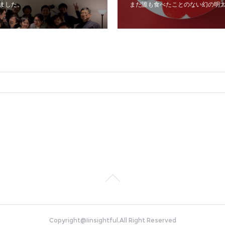
みました。
まだ誰も食べたことのない幻の明
Copyright@Iinsightful,All Right Reserved