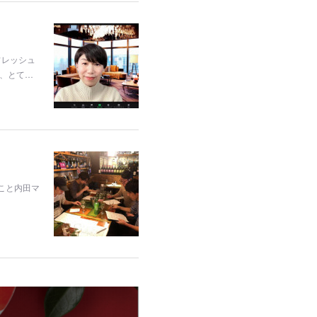
フレッシュ
、とて…
こと内田マ