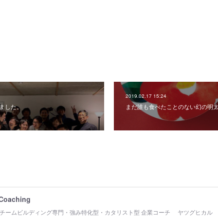
2019.02.17 15:24
みました。
まだ誰も食べたことのない幻の明
 Coaching
チームビルディング専門・強み特化型・カタリスト型 企業コーチ ヤツグヒカル