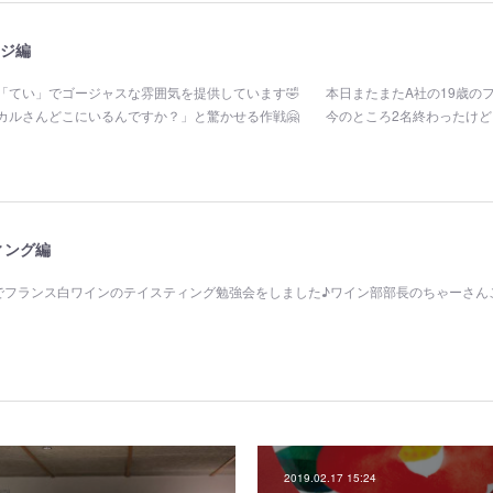
ジ編
「てい」でゴージャスな雰囲気を提供しています🤣 本日またまたA社の19歳の
カルさんどこにいるんですか？」と驚かせる作戦🤗 今のところ2名終わったけど
ィング編
でフランス白ワインのテイスティング勉強会をしました♪ワイン部部長のちゃーさん
2019.02.17 15:24