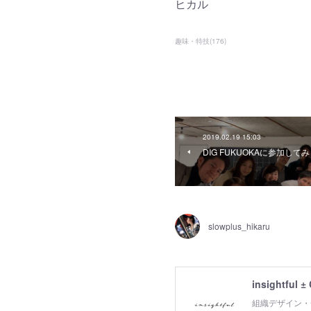
ヒカル
趣味・特技
(
176
)
2019.02.19 15:03
DIG FUKUOKAに参加して
slowplus_hikaru
insightful ±
組織デザイン・