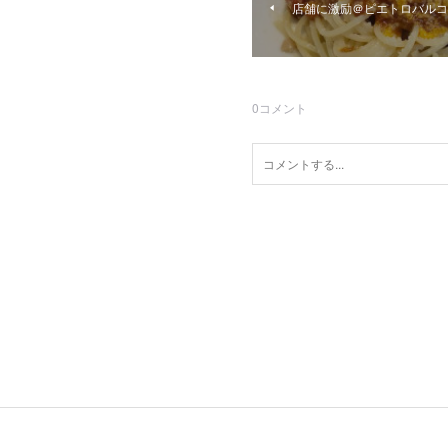
店舗に激励＠ピエトロバルコ
0
コメント