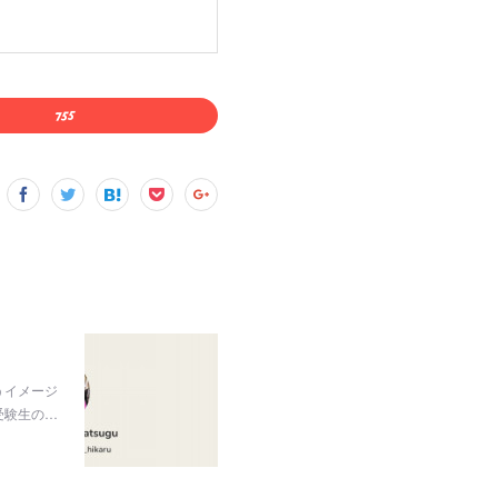
うイメージ
受験生の…