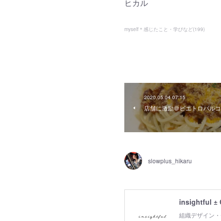
ヒカル
myself＊感じたこと・学びなど
(
199
)
2020.05.04 07:15
店舗に激励＠ピエトロバルコ
slowplus_hikaru
insightful ±
組織デザイン・