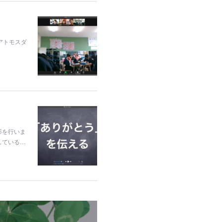
アトモスダ
影を行いま
している…