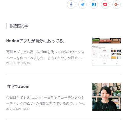
関連記事
Notionアプリが自分にあってる。
万能アプリと名高いNotionを使って自分のワークス
ペースを作ってみました。まるで自分しか観るこ…
2021.08.23 05:16
自宅でZoom
今日はとても久しぶりに一日自宅でコーチングやミ
ーティングのZoomの時間に充てているので、バー…
2021.06.01 12:41