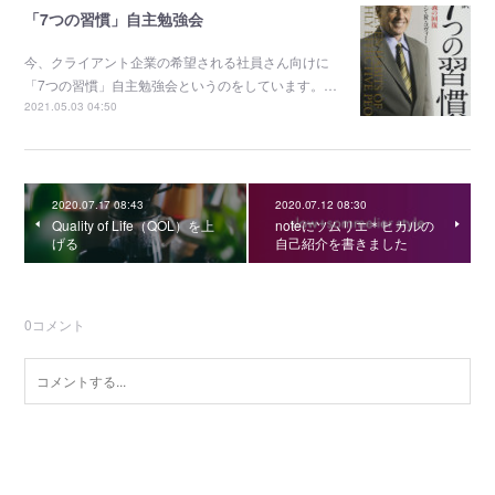
「7つの習慣」自主勉強会
今、クライアント企業の希望される社員さん向けに
「7つの習慣」自主勉強会というのをしています。…
2021.05.03 04:50
2020.07.17 08:43
2020.07.12 08:30
Quality of Life（QOL）を上
noteにソムリエ＊ヒカルの
げる
自己紹介を書きました
0
コメント