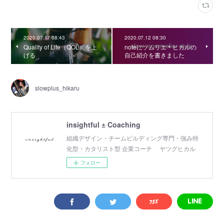
2020.07.17 08:43
2020.07.12 08:30
Quality of Life（QOL）を上
noteにソムリエ＊ヒカルの
げる
自己紹介を書きました
slowplus_hikaru
insightful ± Coaching
組織デザイン・チームビルディング専門・強み特
化型・カタリスト型 企業コーチ ヤツグヒカル
フォロー