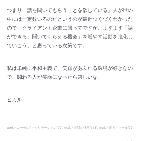
つまり「話を聞いてもらうことを欲している」人が世の
中には一定数いるのだというのが最近つくづくわかった
ので、クライアント企業に限ってですが、ますます「話
ができる、聞いてもらえる機会」を増やす活動を強化し
ていこう、と思っている次第です。
私は単純に平和主義で、笑顔があふれる環境が好きなの
で、関わる人が笑顔になったら嬉しいな。
ヒカル
work＊コーチ&ファシリテーション
(
90
)
work＊参謀の仕事
(
148
)
work＊道具・ツール
(
76
)