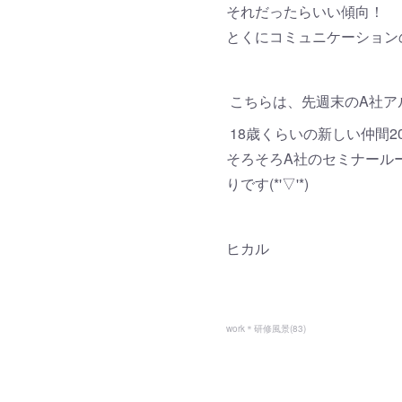
それだったらいい傾向！
とくにコミュニケーション
こちらは、先週末のA社ア
18歳くらいの新しい仲間
そろそろA社のセミナール
りです(*'▽'*)
ヒカル
work＊研修風景
(
83
)