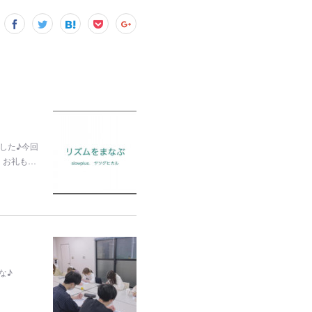
した♪今回
、お礼も…
な♪