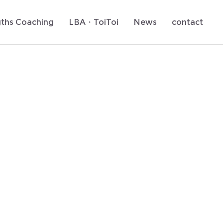
gths Coaching
LBA・ToiToi
News
contact