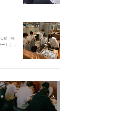
きる精一杯
パートさ…
風景