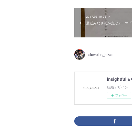
2017.05.15 03:14
最近みなさんが喜ぶテーマ「
slowplus_hikaru
insightful ±
組織デザイン・
フォロー