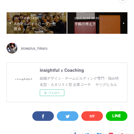
2017.12.05 14:28
2017.12.03 06:55
A社アルバイトリーダー懇
手帳の考え方
親会
slowplus_hikaru
insightful ± Coaching
組織デザイン・チームビルディング専門・強み特
化型・カタリスト型 企業コーチ ヤツグヒカル
フォロー