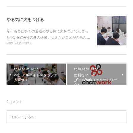
やる気に火をつける
今日もまた多くの若者のやる氣に火をつけてしまっ
た✨定例のA社の新人研修。伝えたいことがきちん…
2021.04.23 23:13
2018.06.03 10:13
2018.05.31 15:53
A社_アルバイトスタッフ新
便利なツール
人研修１
_ChatWork（チャットワー
ク）
0
コメント