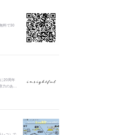
無料で30
に20周年
洞察力のあ…
ラレコ）で