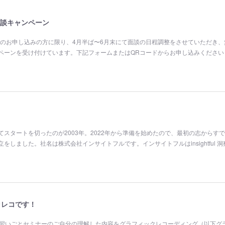
談キャンペーン
30上記期間中のお申し込みの方に限り、4月半ば〜6月末にて面談の日程調整をさせていただき、
ペーンを受け付けています。下記フォームまたはQRコードからお申し込みください
スタートを切ったのが2003年。2022年から準備を始めたので、最初の志からすで
しました。社名は株式会社インサイトフルです。インサイトフルはinsightful 
ラレコです！
の習いごとセミナーのご自分の理解した内容をグラフィックレコーディング（以下グ