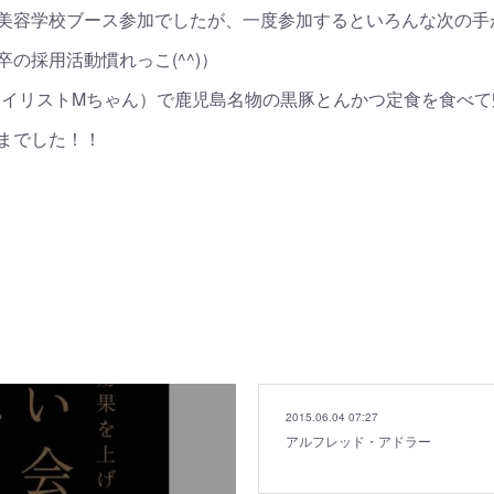
美容学校ブース参加でしたが、一度参加するといろんな次の手
の採用活動慣れっこ(^^)）
タイリストMちゃん）で鹿児島名物の黒豚とんかつ定食を食べて
までした！！
2015.06.04 07:27
アルフレッド・アドラー