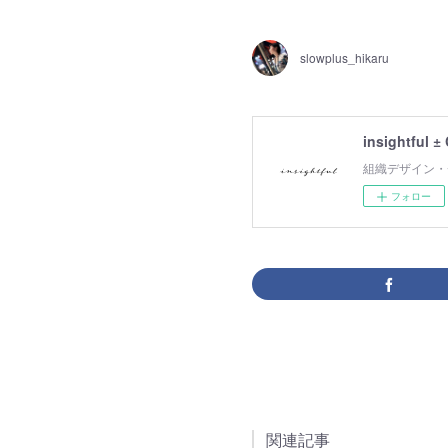
slowplus_hikaru
insightful ±
組織デザイン・
フォロー
関連記事