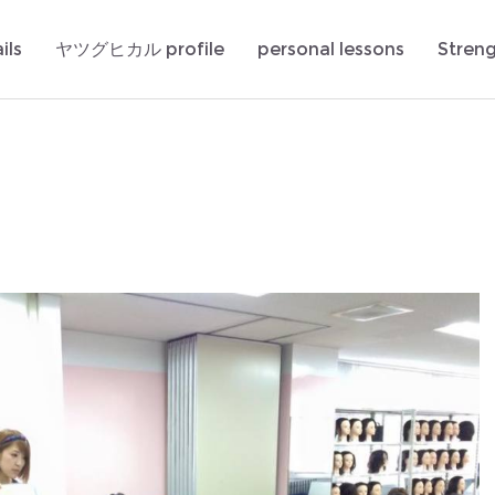
ils
ヤツグヒカル profile
personal lessons
Stren