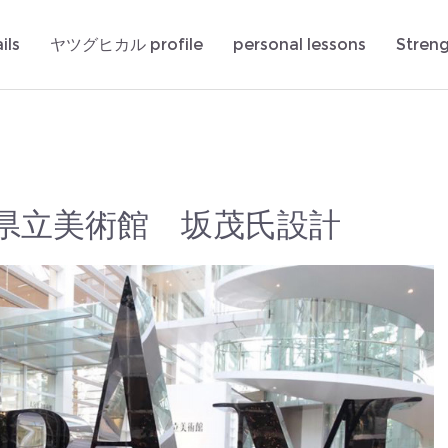
ils
ヤツグヒカル profile
personal lessons
Stren
分県立美術館 坂茂氏設計