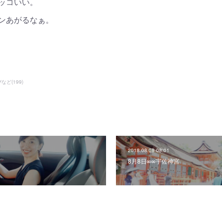
ッコいい。
ンあがるなぁ。
びなど
(
199
)
2018.08.08 08:01
8月8日∞∞宇佐神宮