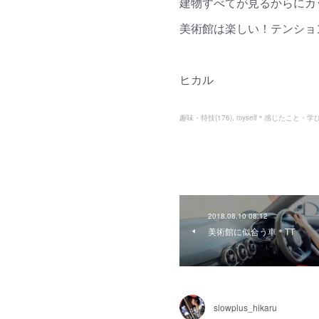
建物すべてが見るからにカ
美術館は楽しい！テンショ
ヒカル
趣味・特技
(
176
)
myself＊感じたこと・学
2018.08.10 08:12
美術館に似合う車＊TT
slowplus_hikaru