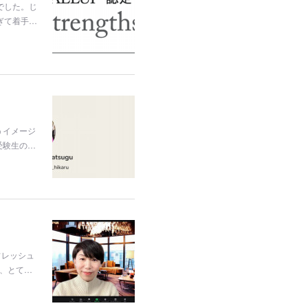
でした。じ
ぎて着手…
うイメージ
受験生の…
フレッシュ
、とて…