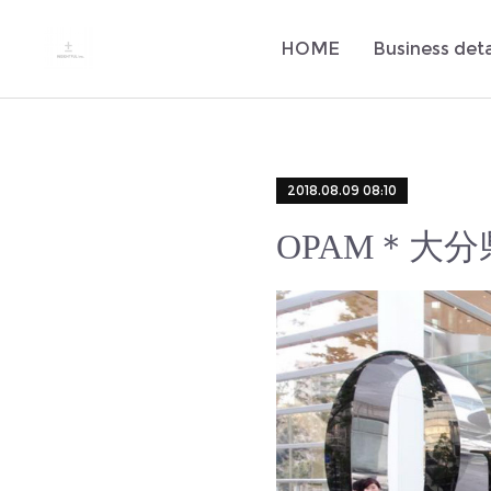
HOME
Business deta
2018.08.09 08:10
OPAM＊大