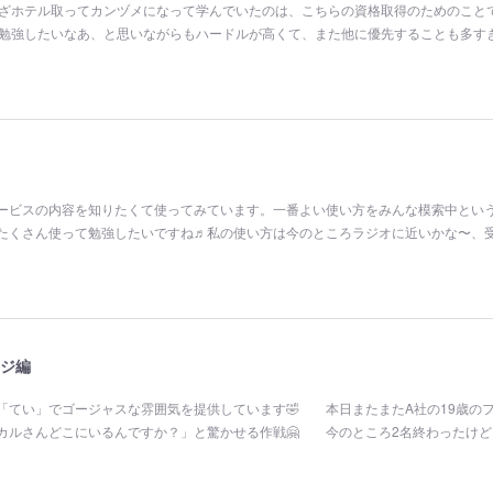
わざホテル取ってカンヅメになって学んでいたのは、こちらの資格取得のためのこと
ら勉強したいなあ、と思いながらもハードルが高くて、また他に優先することも多す
ービスの内容を知りたくて使ってみています。一番よい使い方をみんな模索中とい
たくさん使って勉強したいですね♬私の使い方は今のところラジオに近いかな〜、
ジ編
「てい」でゴージャスな雰囲気を提供しています🤣 本日またまたA社の19歳の
カルさんどこにいるんですか？」と驚かせる作戦🤗 今のところ2名終わったけど