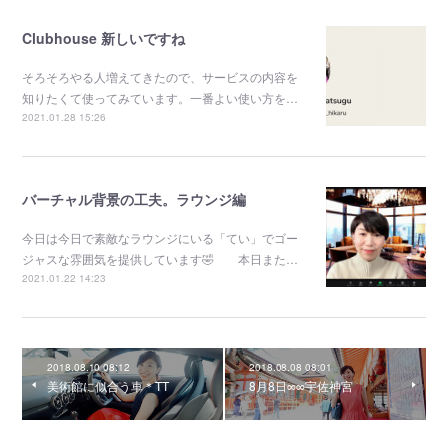
Clubhouse 新しいですね
そろそろやる人増えてきたので、サービスの内容を
知りたくて使ってみています。一番よい使い方を…
2021.01.28 15:26
バーチャル背景の工夫。ラウンジ編
今日は今日で素敵なラウンジにいる「てい」でゴー
ジャスな雰囲気を提供しています🤣 本日また…
2021.01.22 14:23
2018.08.10 08:12
2018.08.08 08:01
美術館に似合う車＊TT
8月8日∞∞宇佐神宮