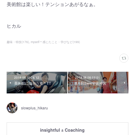
美術館は楽しい！テンションあがるなぁ。
ヒカル
趣味・特技
(
176
)
myself＊感じたこと・学びなど
(
199
)
2018.08.10 08:12
2018.08.08 08:01
美術館に似合う車＊TT
8月8日∞∞宇佐神宮
slowplus_hikaru
insightful ± Coaching