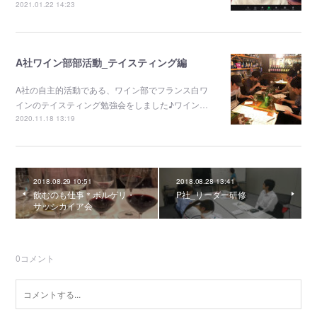
2021.01.22 14:23
A社ワイン部部活動_テイスティング編
A社の自主的活動である、ワイン部でフランス白ワ
インのテイスティング勉強会をしました♪ワイン…
2020.11.18 13:19
2018.08.29 10:51
2018.08.28 13:41
飲むのも仕事＊ボルゲリ・
P社_リーダー研修
サッシカイア会
0
コメント