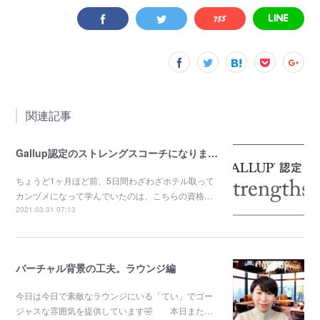
関連記事
Gallup認定のストレングスコーチになりました。
ちょうど1ヶ月ほど前、5日間わざわざホテル取って
カンヅメになって学んでいたのは、こちらの資格…
2021.03.31 07:13
バーチャル背景の工夫。ラウンジ編
今日は今日で素敵なラウンジにいる「てい」でゴー
ジャスな雰囲気を提供しています🤣 本日また…