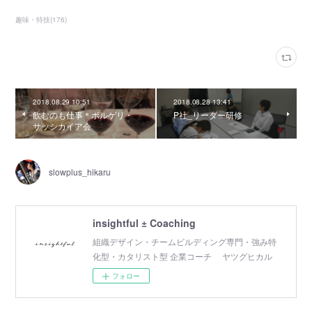
趣味・特技
(
176
)
2018.08.29 10:51
2018.08.28 13:41
飲むのも仕事＊ボルゲリ・
P社_リーダー研修
サッシカイア会
slowplus_hikaru
insightful ± Coaching
組織デザイン・チームビルディング専門・強み特
化型・カタリスト型 企業コーチ ヤツグヒカル
フォロー