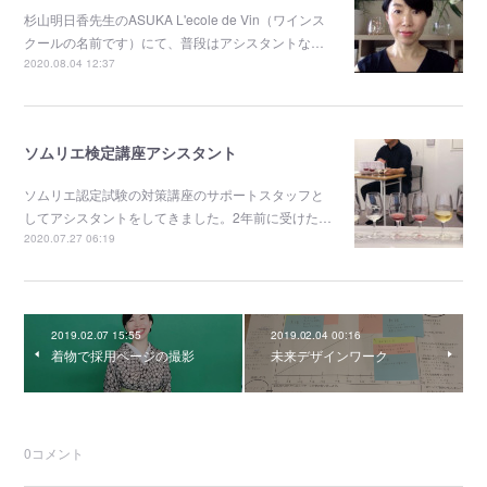
杉山明日香先生のASUKA L'ecole de Vin（ワインス
クールの名前です）にて、普段はアシスタントな…
2020.08.04 12:37
ソムリエ検定講座アシスタント
ソムリエ認定試験の対策講座のサポートスタッフと
してアシスタントをしてきました。2年前に受けた…
2020.07.27 06:19
2019.02.07 15:55
2019.02.04 00:16
着物で採用ページの撮影
未来デザインワーク
0
コメント