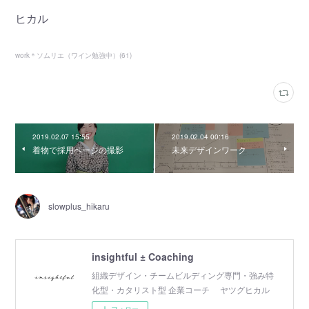
ヒカル
work＊ソムリエ（ワイン勉強中）
(
61
)
2019.02.07 15:55
2019.02.04 00:16
着物で採用ページの撮影
未来デザインワーク
slowplus_hikaru
insightful ± Coaching
組織デザイン・チームビルディング専門・強み特
化型・カタリスト型 企業コーチ ヤツグヒカル