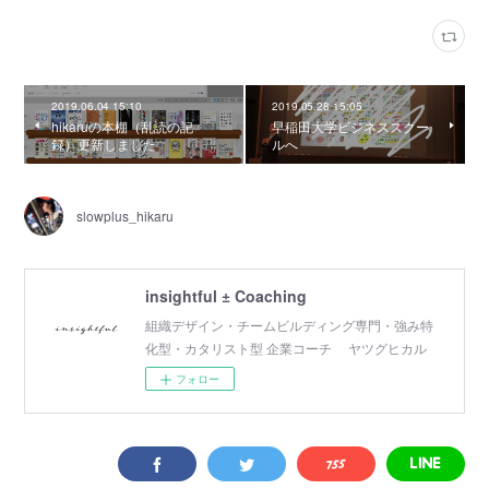
2019.06.04 15:10
2019.05.28 15:05
hikaruの本棚（乱読の記
早稲田大学ビジネススクー
録）更新しました
ルへ
slowplus_hikaru
insightful ± Coaching
組織デザイン・チームビルディング専門・強み特
化型・カタリスト型 企業コーチ ヤツグヒカル
フォロー