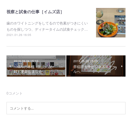
視察と試食の仕事［イムズ店］
歯のホワイトニングをしてるので色素がつきにくい
ものを探しつつ、ディナータイムの試食チェック…
2021.01.26 16:05
2019.06.04 15:10
2019.05.28 15:05
hikaruの本棚（乱読の記
早稲田大学ビジネススクー
録）更新しました
ルへ
0
コメント