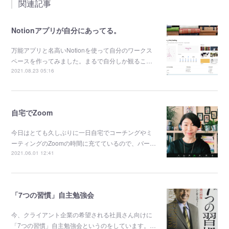
関連記事
Notionアプリが自分にあってる。
万能アプリと名高いNotionを使って自分のワークス
ペースを作ってみました。まるで自分しか観るこ…
2021.08.23 05:16
自宅でZoom
今日はとても久しぶりに一日自宅でコーチングやミ
ーティングのZoomの時間に充てているので、バー…
2021.06.01 12:41
「7つの習慣」自主勉強会
今、クライアント企業の希望される社員さん向けに
「7つの習慣」自主勉強会というのをしています。…