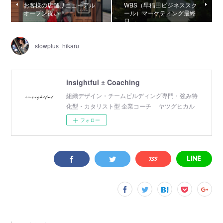
お客様の店舗リニューアル
WBS（早稲田ビジネススク
オープン祝い
ール）マーケティング最終
日
slowplus_hikaru
insightful ± Coaching
組織デザイン・チームビルディング専門・強み特
化型・カタリスト型 企業コーチ ヤツグヒカル
フォロー