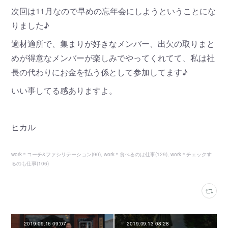
次回は11月なので早めの忘年会にしようということにな
りました♪
適材適所で、集まりが好きなメンバー、出欠の取りまと
めが得意なメンバーが楽しみでやってくれてて、私は社
長の代わりにお金を払う係として参加してます♪
いい事してる感ありますよ。
ヒカル
work＊コーチ&ファシリテーション
(
90
)
work＊食べるのは仕事
(
129
)
work＊チェックす
るのも仕事
(
106
)
2019.09.16 09:07
2019.09.13 08:28