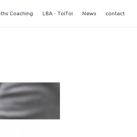
gths Coaching
LBA・ToiToi
News
contact