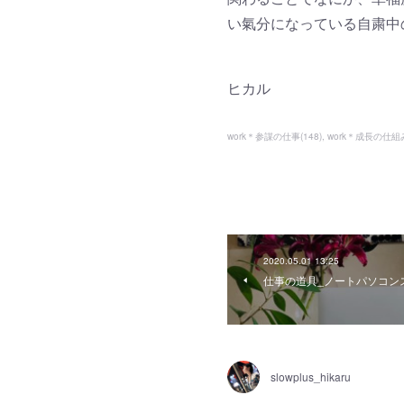
い氣分になっている自粛中
ヒカル
work＊参謀の仕事
(
148
)
work＊成長の仕
2020.05.01 13:25
仕事の道具_ノートパソコン
slowplus_hikaru