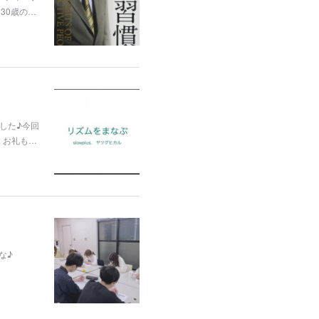
30歳の…
した♪今回
、お礼も…
な♪