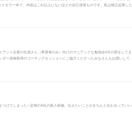
ストセラー本で、内容はこれ以上にないほどの自己啓発ものです。私は独立起業した
イアント企業の社員さん（希望者のみ）向けのマニアックな勉強会4月の部をしてま
ンダー資格取得のコーチングセッションにご協力くださったみなさんもお誘いして
をつけてしまった✨定例のA社の新人研修。伝えたいことがきちんと伝わるっていい