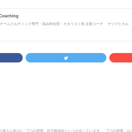
 Coaching
チームビルディング専門・強み特化型・カタリスト型 企業コーチ ヤツグヒカル
社員さん向けに「7つの習慣」自主勉強会というのをしています。「7つの習慣」は