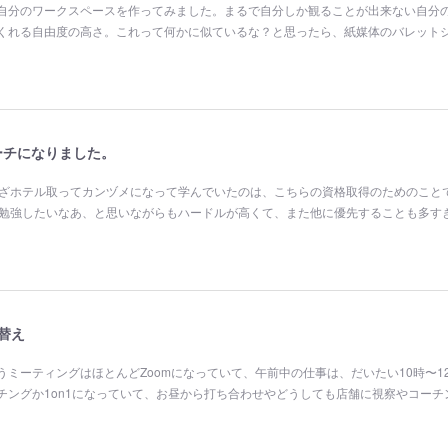
って自分のワークスペースを作ってみました。まるで自分しか観ることが出来ない自分
くれる自由度の高さ。これって何かに似ているな？と思ったら、紙媒体のバレット
コーチになりました。
わざホテル取ってカンヅメになって学んでいたのは、こちらの資格取得のためのこと
ら勉強したいなあ、と思いながらもハードルが高くて、また他に優先することも多す
替え
ミーティングはほとんどZoomになっていて、午前中の仕事は、だいたい10時〜1
チングか1on1になっていて、お昼から打ち合わせやどうしても店舗に視察やコーチ