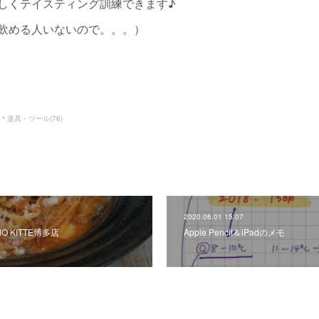
しくテイスティング訓練できます♪
飲める人いないので。。。）
rk＊道具・ツール
(
76
)
2020.06.01 15:07
 KITTE博多店
Apple Pencil＆iPadのメモ