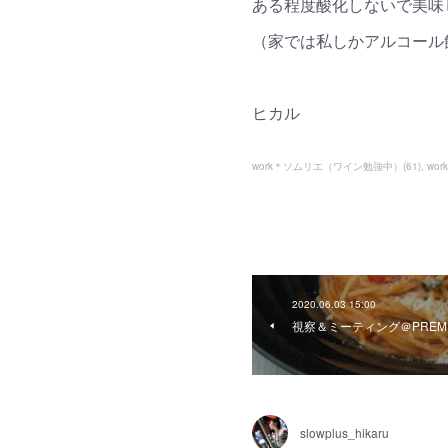
ある程度酸化しないで美味
（家では私しかアルコール
ヒカル
work＊ソムリエ（ワイン勉強中）
(
61
)
wo
2020.06.03 15:00
視察＆ミーティング＠PREMIO
slowplus_hikaru