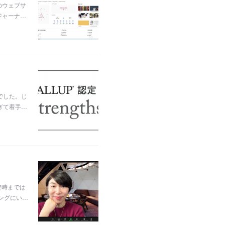
のウェブサ
ジャーナ…
でした。じ
ぎて着手…
2時までは
ングにい…