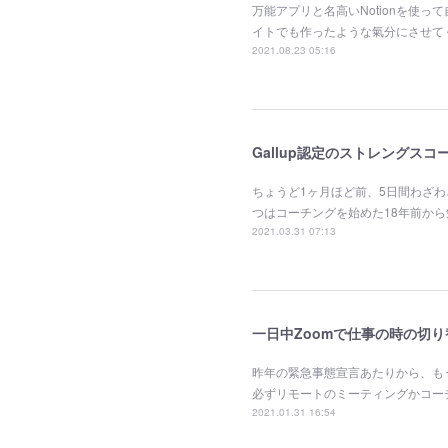
万能アプリと名高いNotionを使
イトでも作ったような氣分にさせて
2021.08.23 05:16
Gallup認定のストレングス
ちょうど1ヶ月ほど前、5日間わざ
つはコーチングを始めた18年前か
2021.03.31 07:13
一日中Zoomで仕事の時の切り
昨年の緊急事態宣言あたりから、もう
必ずリモートのミーティングかコー
2021.01.31 16:54