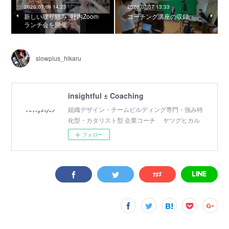
2020.07.09 14:23
2020.07.07 13:33
新しい取り組み_社内Zoom
コーチング講座の収録
ランチ会を開催
slowplus_hikaru
insightful ± Coaching
組織デザイン・チームビルディング専門・強み特
化型・カタリスト型 企業コーチ ヤツグヒカル
フォロー