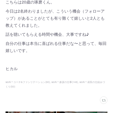
こちらは20歳の琢磨くん。
今日は2名終わりましたが、こういう機会（フォローア
ップ）があることがとても有り難くて嬉しいと2人とも
教えてくれました。
話を聴いてもらえる時間や機会、大事ですね♪
自分の仕事は本当に喜ばれる仕事だな〜と思って、毎回
嬉しいです。
ヒカル
work＊コーチ&ファシリテーション
(
90
)
work＊参謀の仕事
(
148
)
work＊成長の仕組みづ
くり
(
50
)