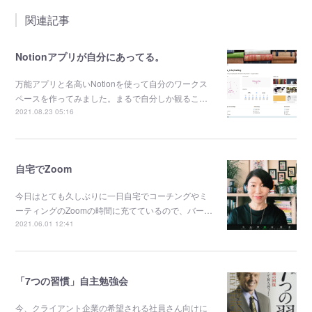
関連記事
Notionアプリが自分にあってる。
万能アプリと名高いNotionを使って自分のワークス
ペースを作ってみました。まるで自分しか観るこ…
2021.08.23 05:16
自宅でZoom
今日はとても久しぶりに一日自宅でコーチングやミ
ーティングのZoomの時間に充てているので、バー…
2021.06.01 12:41
「7つの習慣」自主勉強会
今、クライアント企業の希望される社員さん向けに