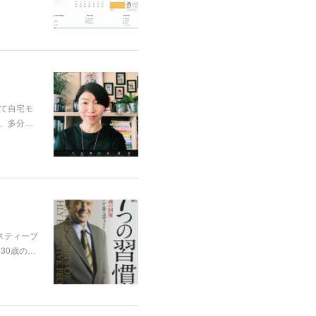
して自宅モ
、多分…
スティーブ
30歳の…