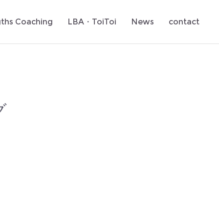
gths Coaching
LBA・ToiToi
News
contact
グ