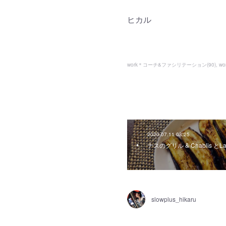
ヒカル
work＊コーチ&ファシリテーション
(
90
)
w
2020.07.11 08:25
ナスのグリル & Chablis とLag
slowplus_hikaru