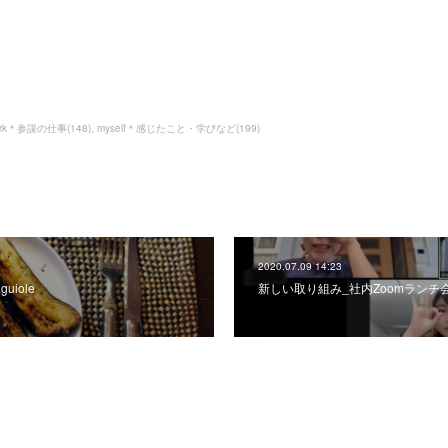
ork＊参謀の仕事
(
148
)
myself＊感じたこと・学びなど
(
199
)
2020.07.09 14:23
uiole
新しい取り組み_社内Zoomランチ