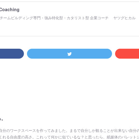
 Coaching
チームビルディング専門・強み特化型・カタリスト型 企業コーチ ヤツグヒカル
る。
って自分のワークスペースを作ってみました。まるで自分しか観ることが出来ない自分
くれる自由度の高さ。これって何かに似ているな？と思ったら、紙媒体のバレット