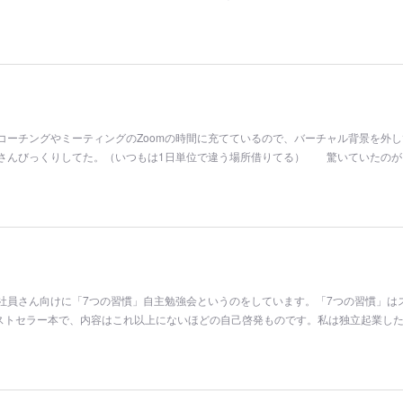
コーチングやミーティングのZoomの時間に充てているので、バーチャル背景を外
さんびっくりしてた。（いつもは1日単位で違う場所借りてる） 驚いていたのが
社員さん向けに「7つの習慣」自主勉強会というのをしています。「7つの習慣」は
ストセラー本で、内容はこれ以上にないほどの自己啓発ものです。私は独立起業した