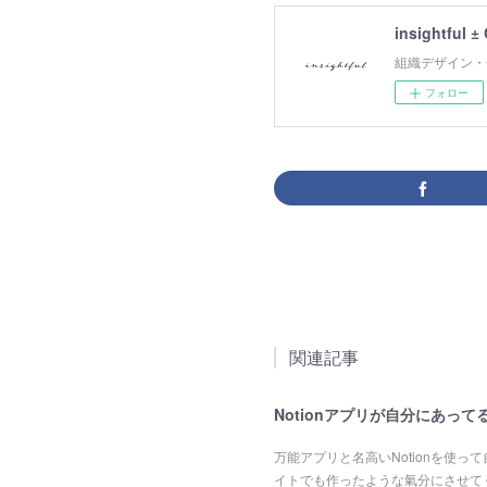
insightful ±
組織デザイン・
フォロー
関連記事
Notionアプリが自分にあって
万能アプリと名高いNotionを使
イトでも作ったような氣分にさせて