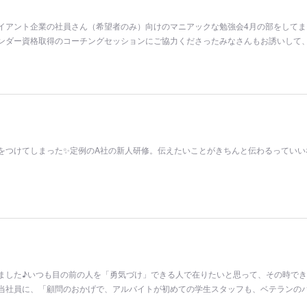
イアント企業の社員さん（希望者のみ）向けのマニアックな勉強会4月の部をしてま
ンダー資格取得のコーチングセッションにご協力くださったみなさんもお誘いして
をつけてしまった✨定例のA社の新人研修。伝えたいことがきちんと伝わるっていい
ました♪いつも目の前の人を「勇気づけ」できる人で在りたいと思って、その時で
当社員に、「顧問のおかげで、アルバイトが初めての学生スタッフも、ベテランの