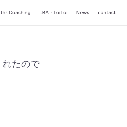
gths Coaching
LBA・ToiToi
News
contact
まれたので