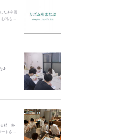
した♪今回
、お礼も…
な♪
きる精一杯
パートさ…