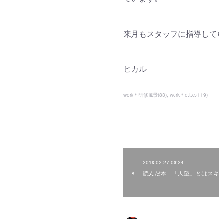
来月もスタッフに指導して
ヒカル
work＊研修風景
(
83
)
work＊e.t.c.
(
119
)
2018.02.27 00:24
読んだ本「「人望」とはスキ