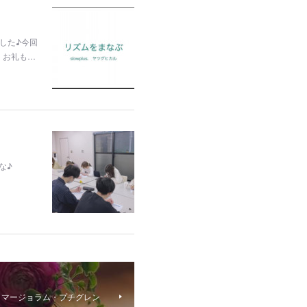
した♪今回
、お礼も…
な♪
・マージョラム・プチグレン