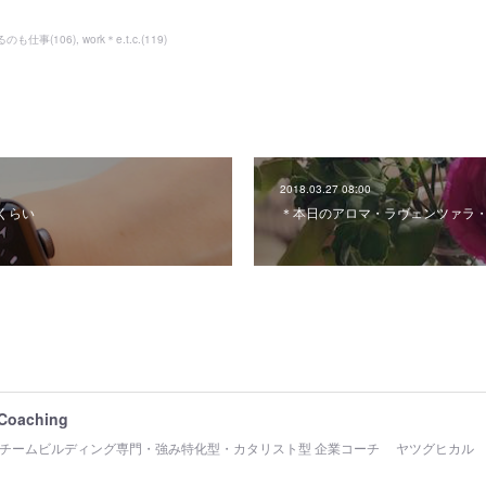
するのも仕事
(
106
)
work＊e.t.c.
(
119
)
2018.03.27 08:00
日くらい
＊本日のアロマ・ラヴェンツァラ
 Coaching
チームビルディング専門・強み特化型・カタリスト型 企業コーチ ヤツグヒカル