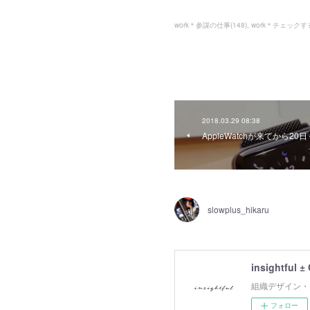
work＊参謀の仕事
(
148
)
work＊チェック
2018.03.29 08:38
AppleWatchが来てから20
slowplus_hikaru
insightful ±
組織デザイン・
フォロー