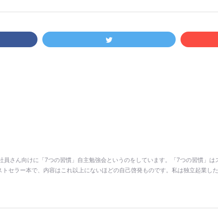
社員さん向けに「7つの習慣」自主勉強会というのをしています。「7つの習慣」は
ストセラー本で、内容はこれ以上にないほどの自己啓発ものです。私は独立起業した