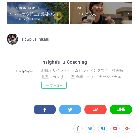
2018.07.13 06:30
2018.07.11 06:11
ハマボウ群生最盛期のウォ
よくばる人
ーキングコース
slowplus_hikaru
insightful ± Coaching
組織デザイン・チームビルディング専門・強み特
化型・カタリスト型 企業コーチ ヤツグヒカル
フォロー