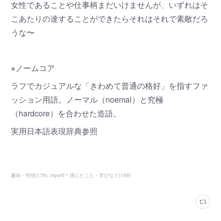
女性であることや仕事柄まだいけませんが、いずれはそ
こあたりの達することができたらそれはそれで素敵だろ
うな〜
※ノームコア
ラフでカジュアルな「きわめて普通の格好」を指すファ
ッション用語。ノーマル（noemal）と究極
（hardcore）を合わせた造語。
実用日本語表現辞典参照
趣味・特技
(
176
)
myself＊感じたこと・学びなど
(
199
)