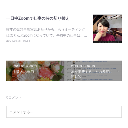
一日中Zoomで仕事の時の切り替え
昨年の緊急事態宣言あたりから、もうミーティング
はほとんどZoomになっていて、午前中の仕事は、…
2021.01.31 16:54
2019.03.12 00:09
2019.03.07 02:13
お別れの季節
本を消費することの考察に
関して
0
コメント