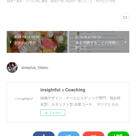
work＊道具・ツール
(
76
)
趣味・特技
(
176
)
myself＊感じたこと・学びなど
(
199
)
2019.03.12 00:09
2019.03.07 02:13
お別れの季節
本を消費することの考察に
関して
slowplus_hikaru
insightful ± Coaching
組織デザイン・チームビルディング専門・強み特
化型・カタリスト型 企業コーチ ヤツグヒカル
フォロー