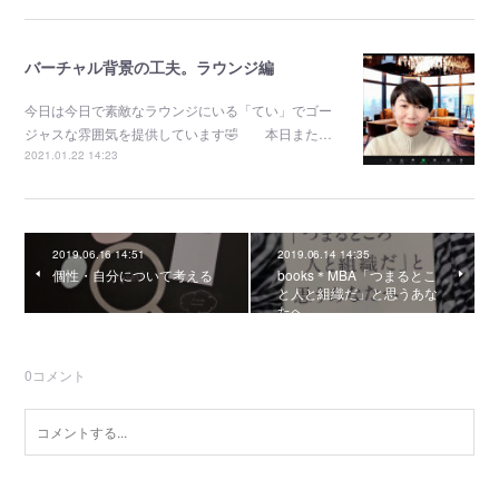
バーチャル背景の工夫。ラウンジ編
今日は今日で素敵なラウンジにいる「てい」でゴー
ジャスな雰囲気を提供しています🤣 本日また…
2021.01.22 14:23
2019.06.16 14:51
2019.06.14 14:35
個性・自分について考える
books＊MBA「つまるとこ
と人と組織だ」と思うあな
たへ
0
コメント