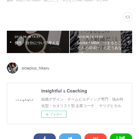
趣味・特技
(
176
)
myself＊感じたこと・学びなど
(
199
)
myself＊学び
(
64
)
2019.06.16 14:51
2019.06.14 14:35
個性・自分について考える
books＊MBA「つまるとこ
と人と組織だ」と思うあな
たへ
slowplus_hikaru
insightful ± Coaching
組織デザイン・チームビルディング専門・強み特
化型・カタリスト型 企業コーチ ヤツグヒカル
フォロー