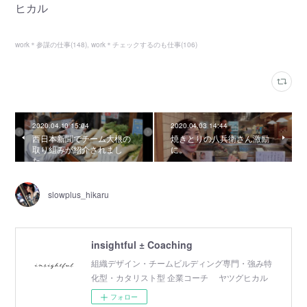
ヒカル
work＊参謀の仕事
(
148
)
work＊チェックするのも仕事
(
106
)
2020.04.10 15:04
2020.04.03 14:44
西日本新聞でチーム大根の
焼きとりの八兵衛さん激励
取り組みが紹介されまし
に。
た。
slowplus_hikaru
insightful ± Coaching
組織デザイン・チームビルディング専門・強み特
化型・カタリスト型 企業コーチ ヤツグヒカル
フォロー