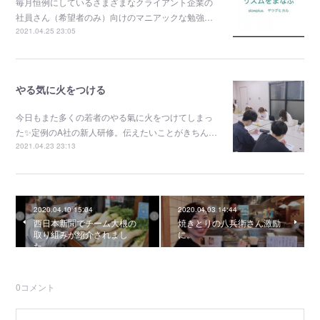
毎月恒例にしているさまざまなクライアント企業の
社員さん（希望者のみ）向けのマニアックな勉強…
2021.04.25 23:05
やる気に火をつける
今日もまた多くの若者のやる氣に火をつけてしまっ
た✨定例のA社の新人研修。伝えたいことがきちん…
2021.04.23 23:13
2020.04.10 15:04
2020.04.03 14:44
西日本新聞でチーム大根の
焼きとりの八兵衛さん激励
取り組みが紹介されまし
に。
た。
0
コメント