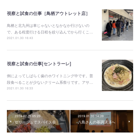
視察と試食の仕事［鳥栖アウトレット店］
鳥栖と北九州は車じゃないとなかなか行けないの
で、ある程度行ける日程を絞り込んでから行くこ…
2021.01.30 16:43
視察と試食の仕事[セントラーレ]
例によってしばらく歯のホワイトニング中です。普
段食べることが少ないクリーム系祭りです。アサ…
2021.01.30 16:33
2019.02.01 05:20
2019.01.30 14:39
ゼリージュでスパイス会
八島さんの基調講演へ