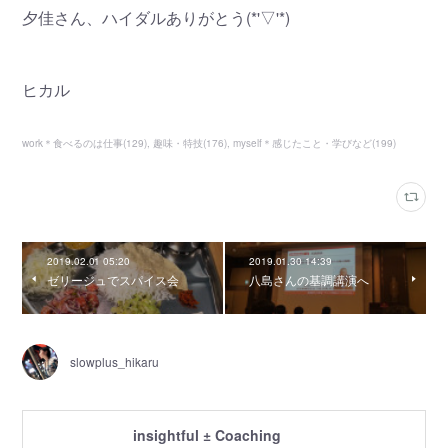
夕佳さん、ハイダルありがとう(*'▽'*)
ヒカル
work＊食べるのは仕事
(
129
)
趣味・特技
(
176
)
myself＊感じたこと・学びなど
(
199
)
2019.02.01 05:20
2019.01.30 14:39
ゼリージュでスパイス会
八島さんの基調講演へ
slowplus_hikaru
insightful ± Coaching