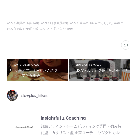
work＊参謀の仕事
(
148
)
work＊研修風景
(
83
)
work＊成長の仕組みづくり
(
50
)
work＊
e.t.c.
(
119
)
myself＊感じたこと・学びなど
(
199
)
2018.05.21 07:33
2018.05.18 07:30
クライアントM社さんのス
JSAソムリエ協会 分科会
タッフと食事会
へ
slowplus_hikaru
insightful ± Coaching
組織デザイン・チームビルディング専門・強み特
化型・カタリスト型 企業コーチ ヤツグヒカル