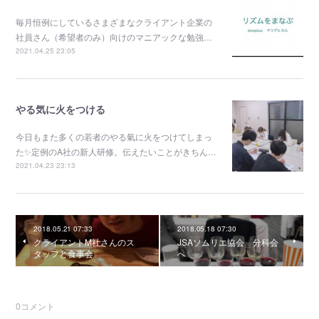
毎月恒例にしているさまざまなクライアント企業の
社員さん（希望者のみ）向けのマニアックな勉強…
2021.04.25 23:05
やる気に火をつける
今日もまた多くの若者のやる氣に火をつけてしまっ
た✨定例のA社の新人研修。伝えたいことがきちん…
2021.04.23 23:13
2018.05.21 07:33
2018.05.18 07:30
クライアントM社さんのス
JSAソムリエ協会 分科会
タッフと食事会
へ
0
コメント