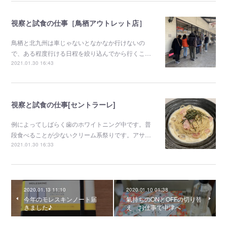
視察と試食の仕事［鳥栖アウトレット店］
鳥栖と北九州は車じゃないとなかなか行けないの
で、ある程度行ける日程を絞り込んでから行くこ…
2021.01.30 16:43
視察と試食の仕事[セントラーレ]
例によってしばらく歯のホワイトニング中です。普
段食べることが少ないクリーム系祭りです。アサ…
2021.01.30 16:33
2020.01.13 11:10
2020.01.10 01:38
今年のモレスキンノート届
氣持ちのONとOFFの切り替
きました♪
え お仕事で中津へ