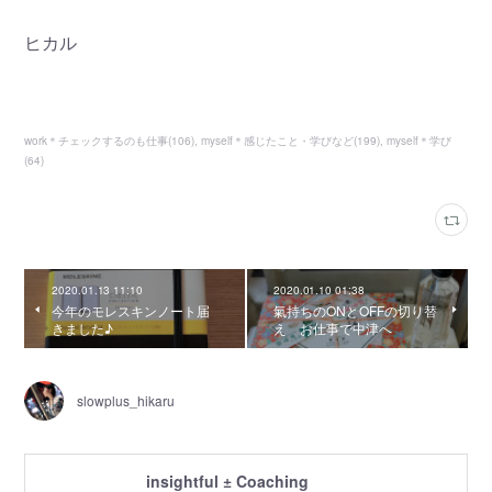
ヒカル
work＊チェックするのも仕事
(
106
)
myself＊感じたこと・学びなど
(
199
)
myself＊学び
(
64
)
2020.01.13 11:10
2020.01.10 01:38
今年のモレスキンノート届
氣持ちのONとOFFの切り替
きました♪
え お仕事で中津へ
slowplus_hikaru
insightful ± Coaching